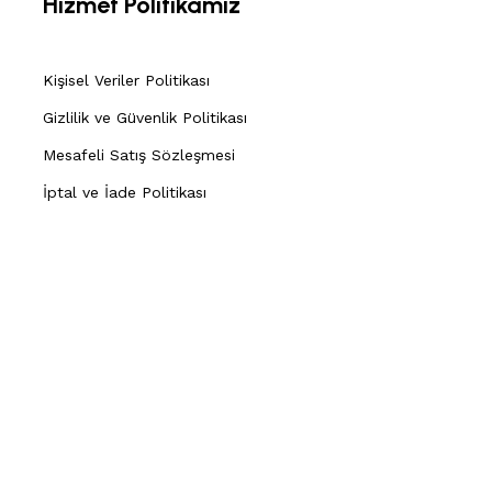
Hizmet Politikamız
Kişisel Veriler Politikası
Gizlilik ve Güvenlik Politikası
Mesafeli Satış Sözleşmesi
İptal ve İade Politikası
İletişim
0533 047 49 61
0533 047 49 61
hekimtipkitabevi@gmail.com