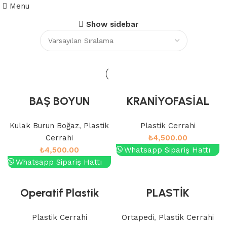
Menu
Show sidebar
BAŞ BOYUN
KRANİYOFASİAL
REKONSTRÜKSİYON
CERRAHİDE
Kulak Burun Boğaz
,
Plastik
Plastik Cerrahi
UNDA AMELİYAT
AMELİYAT
Cerrahi
₺
4,500.00
TEKNİKLERİ
TEKNİKLERİ
₺
4,500.00
Whatsapp Sipariş Hattı
Whatsapp Sipariş Hattı
Operatif Plastik
PLASTİK
Cerrahi
CERRAHİDE
Plastik Cerrahi
Ortapedi
,
Plastik Cerrahi
AMELİYAT