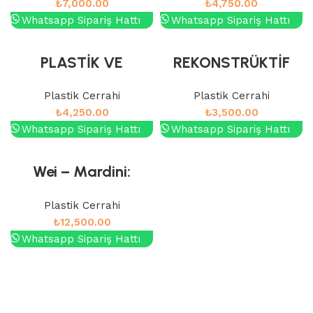
₺
7,000.00
₺
4,750.00
TEKNİKLERİ EL EL
Whatsapp Sipariş Hattı
Whatsapp Sipariş Hattı
BİLEĞİ
PLASTİK VE
REKONSTRÜKTİF
REKONSTRÜKTİF
MİKROCERRAHİDE
Plastik Cerrahi
Plastik Cerrahi
CERRAHİ SORU
GÖRÜNTÜLEME
₺
4,250.00
₺
3,500.00
DERLEMSİ
Whatsapp Sipariş Hattı
Whatsapp Sipariş Hattı
Wei – Mardini:
Flepler ve
Plastik Cerrahi
Rekonstrüktif
₺
12,500.00
Cerrahi (2. Baskı)
Whatsapp Sipariş Hattı