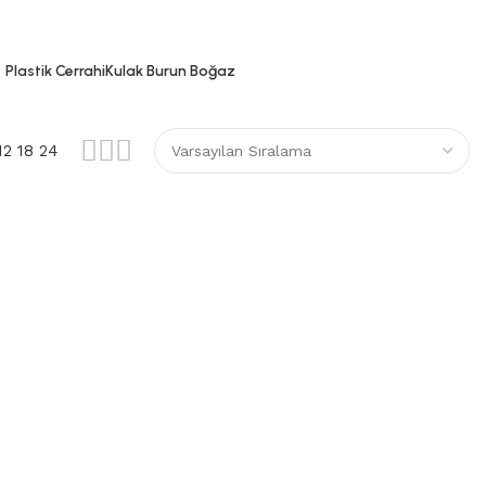
Plastik Cerrahi
Kulak Burun Boğaz
12
18
24